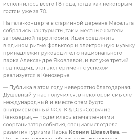
исполнилось всего 1,8 года, тогда как некоторым
гостям уже за 70.
На гала-концерте в старинной деревне Масельга
собрались как туристы, так и местные жители
заповедной территории. Идея соединить
в едином ритме фольклор и электронную музыку
принадлежит руководителю национального
парка Александре Яковлевой, и вот уже третий
год подряд этот эксперимент с успехом
реализуется в Кенозерье.
— Публика в этом году невероятно благодарная.
Душевный у нас получился, в некотором смысле
международный и вместе с тем будто
внутрисемейный ФОЛК & DJs «Созвучие
Кенозерья, — поделилась впечатлениями
соорганизатор события, специалист отдела
развития туризма Парка
Ксения Шевелёва.
—