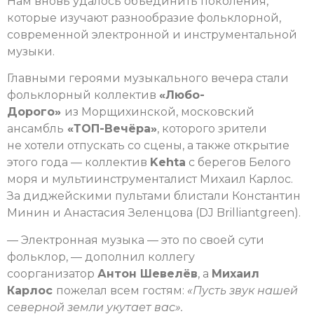
Нам вновь удалось объединить поколения,
которые изучают разнообразие фольклорной,
современной электронной и инструментальной
музыки.
Главными героями музыкального вечера стали
фольклорный коллектив
«Любо-
Дорого»
из Морщихинской, московский
ансамбль
«ТОП-Вечёра»
, которого зрители
не хотели отпускать со сцены, а также открытие
этого года — коллектив
Kehta
с берегов Белого
моря и мультиинструменталист Михаил Карлос.
За диджейскими пультами блистали Константин
Минин и Анастасия Зеленцова (DJ Brilliantgreen).
— Электронная музыка — это по своей сути
фольклор, — дополнил коллегу
соорганизатор
Антон Шевелёв
, а
Михаил
Карлос
пожелал всем гостям:
«Пусть звук нашей
северной земли укутает вас».