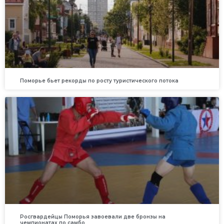
Поморье бьет рекорды по росту туристического потока
Росгвардейцы Поморья завоевали две бронзы на
чемпионатах по самбо