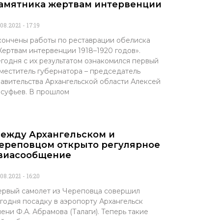
амятника жертвам интервенции
.08.2021
17:19
ончены работы по реставрации обелиска
ертвам интервенции 1918–1920 годов».
годня с их результатом ознакомился первый
меститель губернатора – председатель
авительства Архангельской области Алексей
суфьев. В прошлом
ежду Архангельском и
ереповцом открыто регулярное
виасообщение
.08.2021
16:20
рвый самолет из Череповца совершил
годня посадку в аэропорту Архангельск
ени Ф.А. Абрамова (Талаги). Теперь такие