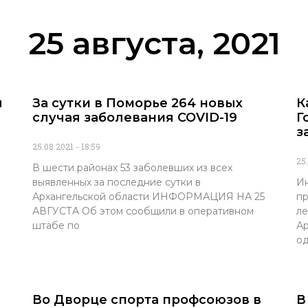
25 августа, 2021
ы
За сутки в Поморье 264 новых
К
случая заболевания COVID-19
Г
з
25.08.2021
18:59
25
В шести районах 53 заболевших из всех
выявленных за последние сутки в
Ин
Архангельской области ИНФОРМАЦИЯ НА 25
пр
АВГУСТА Об этом сообщили в оперативном
ле
штабе по
Ар
од
Во Дворце спорта профсоюзов в
В