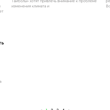
е
Тайболы» хотят привлечь внимание к проблеме
ре
ы
изменения климата и
Вс
ет
ть
а