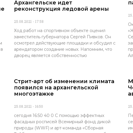
Архангельске идет
п
ые
реконструкция ледовой арены
25
25.08.2021
17:58
Ок
Ход работ на спортивном объекте оценил
«Ж
заместитель губернатора Сергей Пивков. Он
Се
м
осмотрел действующие площадки и обсудил с
за
 в
арендатором создание новых. Напомним, что
пр
дворец является собственностью
Ал
Стрит-арт об изменении климата
М
появился на архангельской
Ч
многоэтажке
а
25.08.2021
16:50
25
сегодня 16:50 40 0 С помощью эффектных
Пе
фасадных росписей Всемирный фонд дикой
се
природы (WWF) и арт-команда «Сборная
им