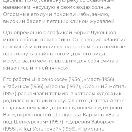
Царева» (1970), северную реку со сказочным
названием, несущую в своих водах солнце.
Огромные его лучи покрыли избы, землю,
высокий берег и летящих клином журавлей.
Одновременно с графикой Борис Лукошков
много работал в живописи. Он говорил: «Занятие
графикой и живописью одновременно помогает
проникнуть в тайны того и другого вида
искусства, но чем-то высшим для себя считаю
живопись и к ней тянусь».
Его работы «На сенокосе» (1954), «Март»(1956),
«Рябинка» (1956), «Весна» (1957), «Осенний мотив»
(1957) раскрывали тот мир, в котором художник
родился и который окружал его с детства. Автор
создавал пейзажи деревень, полей, виды реки
Ваги, окрестностей Шенкурска. Картины «Вага
под Шенкурском» (1957), «Деревня Заборье»
(1958), «Под Устьпочей» (1956), «Пристань.