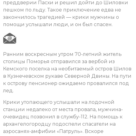
преддверии Пасхи и решил дойти до Шиловки
пешком по льду. Такое приключение едва не
закончилось трагедией — крики мужчины о
помощи услышали люди, и он был спасен.
Ранним воскресным утром 70-летний житель
столицы Поморья отправился за вербой из
Кемского поселка на необитаемый остров Шилов
в Кузнечевском рукаве Северной Двины. На пути
к острову пенсионер ожидаемо провалился под
лед.
Крики утопающего услышали на лодочной
станции недалеко от места провала, мужчина-
очевидец позвонил в службу-112. На помощь к
архангелогородцу подоспели спасатели на
аэросанях-амфибии «Патруль». Вскоре