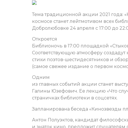
Тема традиционной акции 2021 года: «Кн
космосе станет лейтмотивом всех библ
Добролюбовке 24 апреля с 17:00 до 22:
Откроется
Библионочь в 17:00 площадкой «Стык
Соответствующую атмосферу создадут к
стихи поэтов-шестидесятников и обзо
(самое свежее издание о первом космо
Одним
из главных событий акции станет выст
Галины Юзефович. Ее лекцию «Что слу
страничках библиотеки в соцсетях.
Запланирована беседа «Кинозвезды пл
Антон Полуэктов, кандидат философск
и знаток кино, предложит слушателям 