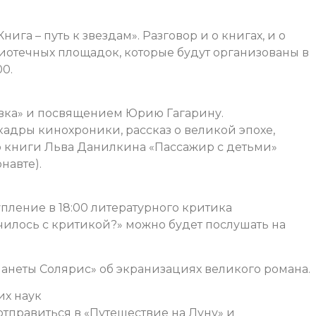
ига – путь к звездам». Разговор и о книгах, и о
иотечных площадок, которые будут организованы в
00.
овка» и посвящением Юрию Гагарину.
адры кинохроники, рассказ о великой эпохе,
р книги Льва Данилкина «Пассажир с детьми»
навте).
упление в 18:00 литературного критика
чилось с критикой?» можно будет послушать на
анеты Солярис» об экранизациях великого романа.
их наук
отправиться в «Путешествие на Луну» и