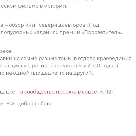
ческом фильме в истории.
е, – обзор книг северных авторов «Под
о-популярных изданиях премии «Просветитель».
овке
авки на самые разные темы, в отделе краеведения
е за лучшую региональную книгу 2020 года
, а
то на одной площадке, то на другой.
щадке –
в сообществе проекта в соцсети
. (12+)
м. Н.А. Добролюбова