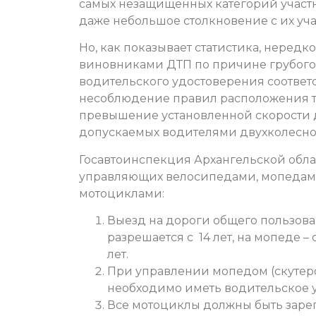
самых незащищенных категорий участн
даже небольшое столкновение с их уча
Но, как показывает статистика, нередк
виновниками ДТП по причине грубого
водительского удостоверения соответ
несоблюдение правил расположения тр
превышение установленной скорости 
допускаемых водителями двухколесног
Госавтоинспекция Архангельской обла
управляющих велосипедами, мопедам
мотоциклами:
Выезд на дороги общего пользов
разрешается с 14 лет, на мопеде – с
лет.
При управлении мопедом (скутер
необходимо иметь водительское 
Все мотоциклы должны быть заре