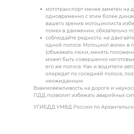
мототранспорт менее заметен на 
одновременно с этим более динам
вашего зрения мотоциклиста изб
помех в движении, обязательно п
соблюдайте рядность: не двигайт
одной полосе. Мотоцикл волен в 
(объезжать люки, менять положени
может быть совершенно неготовым,
его же полосе. Как и водители авто
опередят по соседней полосе, по
неожиданным.
Взаимовежливость на дороге и неуко
ПДД позволит избежать аварийных си
УГИБДД УМВД России по Архангельск