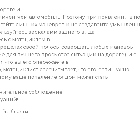
дороге и
ичен, чем автомобиль. Поэтому при появлении в п
егайте лишних маневров и не создавайте умышленн
ользуйтесь зеркалами заднего вида;
есь с мотоциклом в
пределах своей полосы совершать любые маневры
е для лучшего просмотра ситуации на дороге), и он
 что вы его опережаете в
, мотоциклист рассчитывает, что его, если нужно,
этому ваше появление рядом может стать
снительное соблюдение
туаций!
ой области