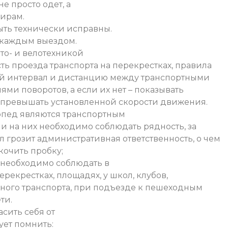
е просто одет, а
жирам.
ыть технически исправны.
 каждым выездом.
то- и велотехникой
ь проезда транспорта на перекрестках, правила
ой интервал и дистанцию между транспортными
ями поворотов, а если их нет – показывать
 превышать установленной скорости движения.
опед являются транспортным
и на них необходимо соблюдать рядность, за
 грозит административная ответственность, о чем
кочить пробку;
 необходимо соблюдать в
рекрестках, площадях, у школ, клубов,
нного транспорта, при подъезде к пешеходным
ти.
сить себя от
ует помнить: