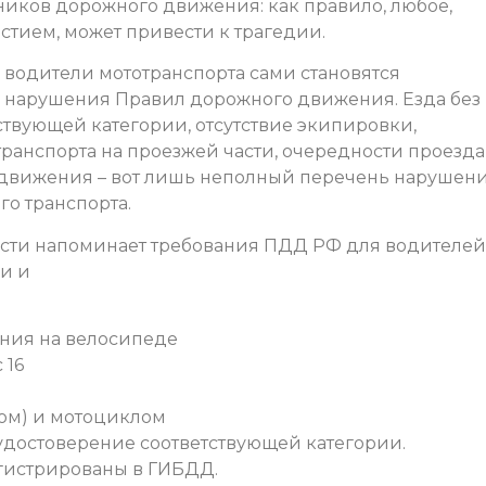
иков дорожного движения: как правило, любое,
стием, может привести к трагедии.
о водители мототранспорта сами становятся
 нарушения Правил дорожного движения. Езда без
ствующей категории, отсутствие экипировки,
анспорта на проезжей части, очередности проезда
движения – вот лишь неполный перечень нарушени
о транспорта.
сти напоминает требования ПДД РФ для водителей
и и
ания на велосипеде
 16
ом) и мотоциклом
удостоверение соответствующей категории.
гистрированы в ГИБДД.