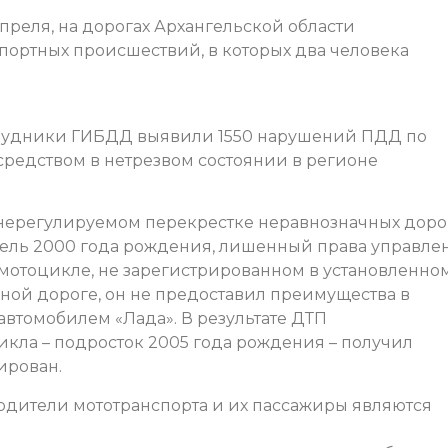
 апреля, на дорогах Архангельской области
портных происшествий, в которых два человека
рудники ГИБДД выявили 1550 нарушений ПДД по
средством в нетрезвом состоянии в регионе
а нерегулируемом перекрестке неравнозначных доро
тель 2000 года рождения, лишенный права управле
 мотоцикле, не зарегистрированном в установленно
ной дороге, он не предоставил преимущества в
автомобилем «Лада». В результате ДТП
кла – подросток 2005 года рождения – получил
ирован.
водители мототранспорта и их пассажиры являются