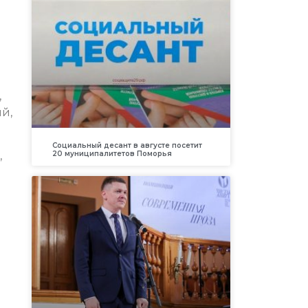
,
й,
Социальный десант в августе посетит
,
20 муниципалитетов Поморья