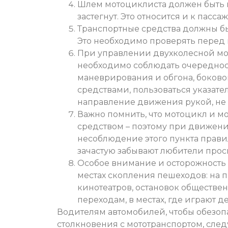
Шлем мотоциклиста должен быть н
застегнут. Это относится и к пасса
Транспортные средства должны б
Это необходимо проверять перед
При управлении двухколесной мо
необходимо соблюдать очередност
маневрирования и обгона, боков
средствами, пользоваться указател
направление движения рукой, не
Важно помнить, что мотоцикл и м
средством – поэтому при движени
несоблюдение этого пункта правил
зачастую забывают любители прос
Особое внимание и осторожность
местах скопления пешеходов: на пе
кинотеатров, остановок обществе
переходам, в местах, где играют де
Водителям автомобилей, чтобы обезопа
столкновения с мототранспортом, след