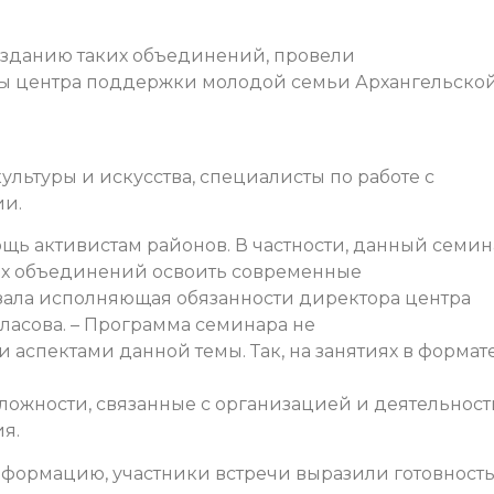
зданию таких объединений, провели
ы центра поддержки молодой семьи Архангельско
льтуры и искусства, специалисты по работе с
ии.
щь активистам районов. В частности, данный семи
ых объединений освоить современные
азала исполняющая обязанности директора центра
асова. – Программа семинара не
 аспектами данной темы. Так, на занятиях в формат
ложности, связанные с организацией и деятельнос
я.
формацию, участники встречи выразили готовност