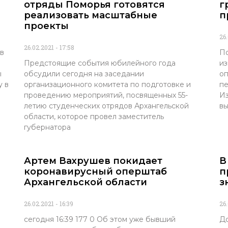
отряды Поморья готовятся
г
реализовать масштабные
п
проекты
26
26.02.2021
17:58
в
По
Предстоящие события юбилейного года
из
ы
обсудили сегодня на заседании
оп
у в
организационного комитета по подготовке и
пе
проведению мероприятий, посвященных 55-
Из
летию студенческих отрядов Архангельской
в
области, которое провел заместитель
губернатора
Артем Вахрушев покидает
В
коронавирусный оперштаб
п
Архангельской области
з
26.02.2021
16:39
26
сегодня 16:39 177 0 Об этом уже бывший
До