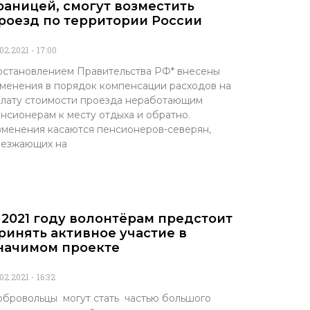
раницей, смогут возместить
роезд по территории России
.02.2021
17:00
становлением Правительства РФ* внесены
менения в порядок компенсации расходов на
лату стоимости проезда неработающим
нсионерам к месту отдыха и обратно.
менения касаются пенсионеров-северян,
ыезжающих на
 2021 году волонтёрам предстоит
ринять активное участие в
начимом проекте
.02.2021
16:32
бровольцы могут стать частью большого