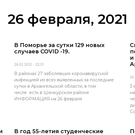
26 февраля, 2021
В Поморье за сутки 129 новых
С
случаев COVID -19.
п
ь
и
А
26.02.2021
22:15
В районах 27 заболевших коронавирусной
26
инфекцией из всех выявленных за последние
сутки в Архангельской области, в том
3 
числе есть в Шенкурском районе
на
ИНФОРМАЦИЯ на 26 февраля
че
ди
Со
и
В год 55-летия студенческие
П