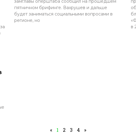
замглавы оперштаба сообщил на прошедшем
пр
пятничном брифинге. Вахрушев и дальше
об
будет заниматься социальными вопросами в
бл
регионе, но
«Ф
за
в 
в
в
ые
«
1
2
3
4
»