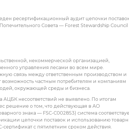
веден ресертификационный аудит цепочки поставок
Попечительного Совета — Forest Stewardship Council
льственной, некоммерческой организацией,
енного управления лесами во всем мире.
жную связь между ответственным производством и
т возможность частным потребителям и компаниям
людей, окружающей среды и бизнеса.
а АЦБК несоответствий не выявлено. По итогам
с решение о том, что действующая в АО
варного знака — FSC-С002853) система соответствуе
фикации цепочки поставок и использованию товарн
-сертификат с пятилетним сроком действия.