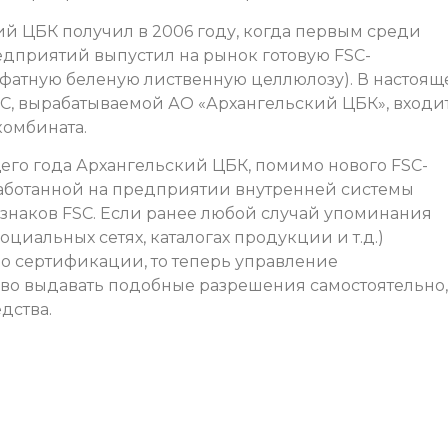
й ЦБК получил в 2006 году, когда первым среди
дприятий выпустил на рынок готовую FSC-
атную беленую лиственную целлюлозу). В настоящ
C, вырабатываемой АО «Архангельский ЦБК», входи
комбината.
щего года Архангельский ЦБК, помимо нового FSC-
работанной на предприятии внутренней системы
 знаков FSC. Если ранее любой случай упоминания
социальных сетях, каталогах продукции и т.д.)
по сертификации, то теперь управление
во выдавать подобные разрешения самостоятельно,
дства.