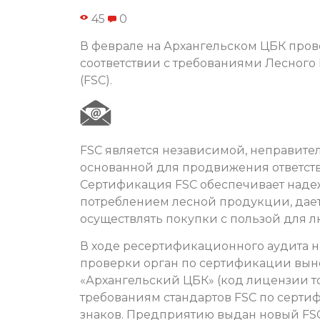
45
0
В феврале на Архангельском ЦБК про
соответствии с требованиями Лесного 
(FSC).
FSC является независимой, неправите
основанной для продвижения ответств
Сертификация FSC обеспечивает наде
потреблением лесной продукции, дае
осуществлять покупки с пользой для 
В ходе ресертификационного аудита н
проверки орган по сертификации выне
«Архангельский ЦБК» (код лицензии то
требованиям стандартов FSC по серти
знаков. Предприятию выдан новый FSC