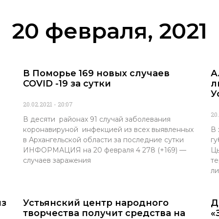
20 февраля, 2021
В Поморье 169 новых случаев
А
и
COVID -19 за сутки
л
У
20.02.2021
20:07
20
В десяти районах 91 случай заболевания
коронавируной инфекцией из всех выявленных
В 
в Архангельской области за последние сутки
гу
ИНФОРМАЦИЯ на 20 февраля 4 278 (+169) —
Цы
случаев заражения
те
ли
из
Устьянский центр народного
Д
творчества получит средства на
«