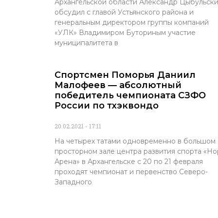
Архангельской области Александр Цыбульск
обсудил с главой Устьянского района и
генеральным директором группы компаний
«УЛК» Владимиром Буториным участие
муниципалитета в
Спортсмен Поморья Даниил
Малофеев — абсолютный
победитель чемпионата СЗФО
России по тхэквондо
20.02.2021
17:11
На четырех татами одновременно в большом
просторном зале центра развития спорта «Н
Арена» в Архангельске с 20 по 21 февраля
проходят чемпионат и первенство Северо-
Западного