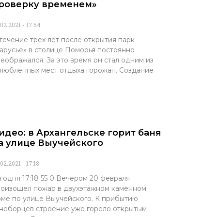
роверку временем»
.02.2021
17:54
течение трех лет после открытия парк
арусье» в столице Поморья постоянно
еображался. За это время он стал одним из
любленных мест отдыха горожан. Создание
идео: в Архангельске горит баня
а улице Выучейского
.02.2021
17:18
годня 17:18 55 0 Вечером 20 февраля
оизошел пожар в двухэтажном каменном
ме по улице Выучейского. К прибытию
неборцев строение уже горело открытым