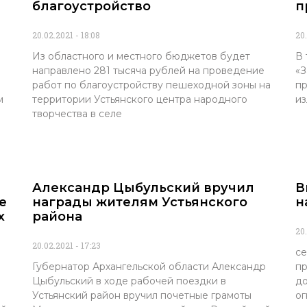
благоустройство
п
20.02.2021
18:08
20
Из областного и местного бюджетов будет
В 
направлено 281 тысяча рублей на проведение
«З
работ по благоустройству пешеходной зоны на
пр
м
территории Устьянского центра народного
из
творчества в селе
Александр Цыбульский вручил
В
е
награды жителям Устьянского
н
х
района
20
20.02.2021
17:23
се
Губернатор Архангельской области Александр
пр
Цыбульский в ходе рабочей поездки в
до
Устьянский район вручил почетные грамоты
ог