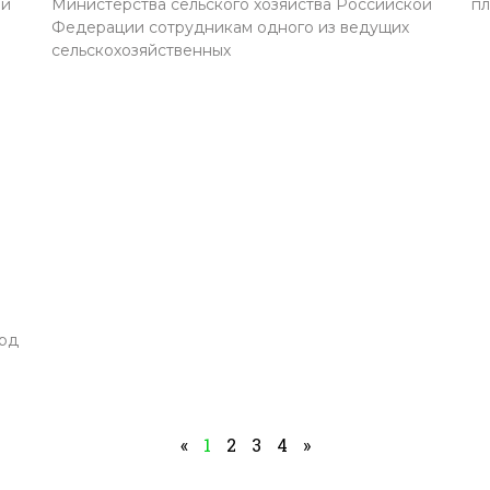
ий
Министерства сельского хозяйства Российской
пл
Федерации сотрудникам одного из ведущих
сельскохозяйственных
орд
«
1
2
3
4
»