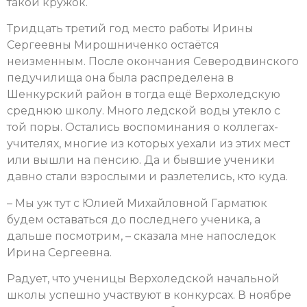
такой кружок.
Тридцать третий год место работы Ирины
Сергеевны Мирошниченко остаётся
неизменным. После окончания Северодвинского
педучилища она была распределена в
Шенкурский район в тогда ещё Верхоледскую
среднюю школу. Много ледской воды утекло с
той поры. Остались воспоминания о коллегах-
учителях, многие из которых уехали из этих мест
или вышли на пенсию. Да и бывшие ученики
давно стали взрослыми и разлетелись, кто куда.
– Мы уж тут с Юлией Михайловной Гарматюк
будем оставаться до последнего ученика, а
дальше посмотрим, – сказала мне напоследок
Ирина Сергеевна.
Радует, что ученицы Верхоледской начальной
школы успешно участвуют в конкурсах. В ноябре