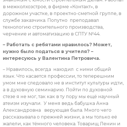
в межколхозстрое, в фирме «Контакт», в
дорожном участке, в проектно-сметной группе, в
службе заказчика. Попутно преподавал
технологию строительного производства,
черчение и автоматизацию в СПТУ №44.
– Работать с ребятами нравилось? Может,
нужно было податься в учителя? –
интересуюсь у Валентина Петровича.
– Нравилось, всегда находил с ними общий
язык. Что касается профессии, то теперешним
умом мне следовало не в институт культуры идти,
а в духовную семинарию. Пойти по духовной
стезе я не мог, так как в ту пору мы ещё научный
атеизм изучали. У меня ведь бабушка Анна
Александровна верующая была. Много чего
рассказывала о прежней жизни, а мы только её
жалели, как тёмного человека. Товарищ Ленин и