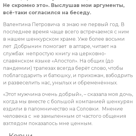
Не скромно это». Выслушав мои аргументы,
всё-таки согласился на беседу.
Валентина Петровича я знаю не первый год. В
последнее время чаще всего встречаемся с ним
в нашем шенкурском храме. Уже более восьми
лет Добрынин помогает в алтаре, читает на
службах непростую книгу на церковно-
славянском языке «Апостол». На общих (до
пандемии) трапезах всегда берёт слово, чтобы
поблагодарить и батюшку, и прихожан, взбодрить
и развеселить нас, унылых и обременённых.
«Этот мужчина очень добрый», – сказала моя дочь,
когда мы вместе с большой компанией шенкурян
ездили в паломничество на Соловки. Мнение
человека с не замыленным от частого общения
взглядом показалось мне ценным.
Корни