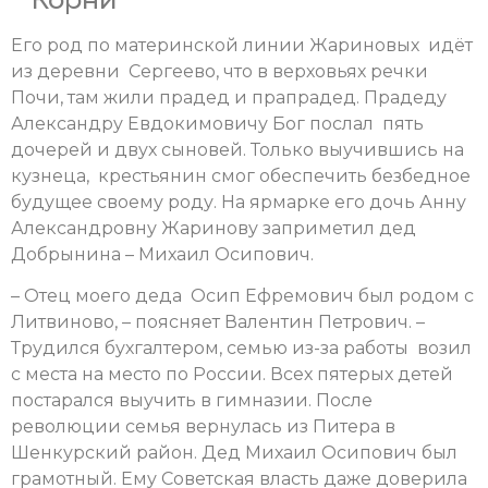
Его род по материнской линии Жариновых идёт
из деревни Сергеево, что в верховьях речки
Почи, там жили прадед и прапрадед. Прадеду
Александру Евдокимовичу Бог послал пять
дочерей и двух сыновей. Только выучившись на
кузнеца, крестьянин смог обеспечить безбедное
будущее своему роду. На ярмарке его дочь Анну
Александровну Жаринову заприметил дед
Добрынина – Михаил Осипович.
– Отец моего деда Осип Ефремович был родом с
Литвиново, – поясняет Валентин Петрович. –
Трудился бухгалтером, семью из-за работы возил
с места на место по России. Всех пятерых детей
постарался выучить в гимназии. После
революции семья вернулась из Питера в
Шенкурский район. Дед Михаил Осипович был
грамотный. Ему Советская власть даже доверила