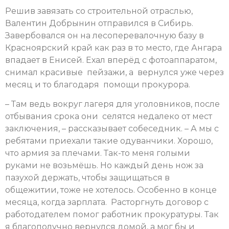
Решив завязать со строительной отраслью,
Валентин Добрынин отправился в Сибирь.
Завербовался он на лесоперевалочную базу в
Красноярский край как раз в то место, где Ангара
впадает в Енисей. Ехал вперёд с фотоаппаратом,
снимал красивые пейзажи, а вернулся уже через
месяц и то благодаря помощи прокурора.
– Там ведь вокруг лагеря для уголовников, после
отбывания срока они селятся недалеко от мест
заключения, – рассказывает собеседник. – А мы с
ребятами приехали такие одуванчики. Хорошо,
что армия за плечами. Так-то меня голыми
руками не возьмёшь. Но каждый день нож за
пазухой держать, чтобы защищаться в
общежитии, тоже не хотелось. Особенно в конце
месяца, когда зарплата. Расторгнуть договор с
работодателем помог работник прокуратуры. Так
я благополучно вернулся домой, а мог бы и