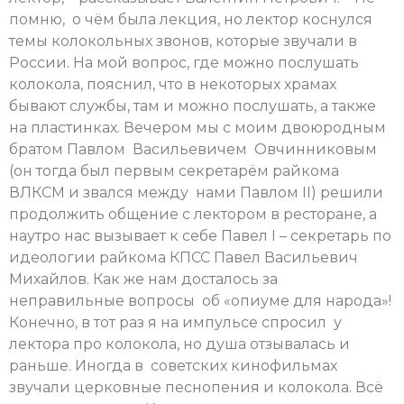
помню, о чём была лекция, но лектор коснулся
темы колокольных звонов, которые звучали в
России. На мой вопрос, где можно послушать
колокола, пояснил, что в некоторых храмах
бывают службы, там и можно послушать, а также
на пластинках. Вечером мы с моим двоюродным
братом Павлом Васильевичем Овчинниковым
(он тогда был первым секретарём райкома
ВЛКСМ и звался между нами Павлом II) решили
продолжить общение с лектором в ресторане, а
наутро нас вызывает к себе Павел I – секретарь по
идеологии райкома КПСС Павел Васильевич
Михайлов. Как же нам досталось за
неправильные вопросы об «опиуме для народа»!
Конечно, в тот раз я на импульсе спросил у
лектора про колокола, но душа отзывалась и
раньше. Иногда в советских кинофильмах
звучали церковные песнопения и колокола. Всё