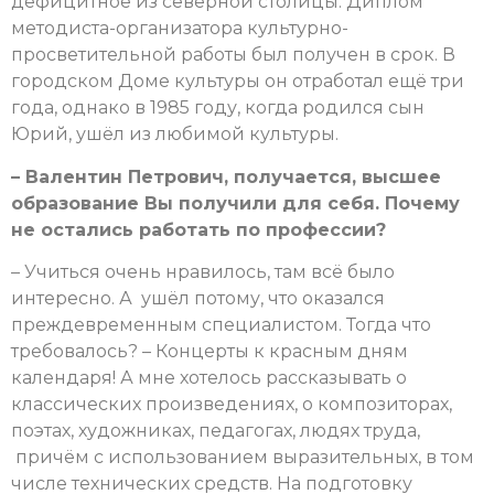
дефицитное из северной столицы. Диплом
методиста-организатора культурно-
просветительной работы был получен в срок. В
городском Доме культуры он отработал ещё три
года, однако в 1985 году, когда родился сын
Юрий, ушёл из любимой культуры.
– Валентин Петрович, получается, высшее
образование Вы получили для себя. Почему
не остались работать по профессии?
– Учиться очень нравилось, там всё было
интересно. А ушёл потому, что оказался
преждевременным специалистом. Тогда что
требовалось? – Концерты к красным дням
календаря! А мне хотелось рассказывать о
классических произведениях, о композиторах,
поэтах, художниках, педагогах, людях труда,
причём с использованием выразительных, в том
числе технических средств. На подготовку