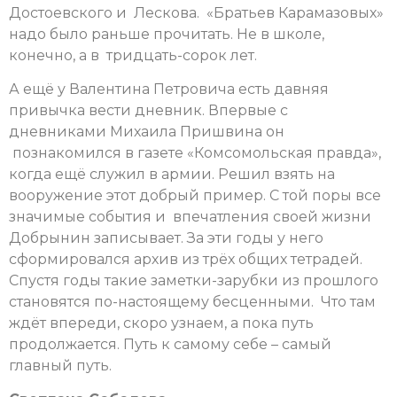
Достоевского и Лескова. «Братьев Карамазовых»
надо было раньше прочитать. Не в школе,
конечно, а в тридцать-сорок лет.
А ещё у Валентина Петровича есть давняя
привычка вести дневник. Впервые с
дневниками Михаила Пришвина он
познакомился в газете «Комсомольская правда»,
когда ещё служил в армии. Решил взять на
вооружение этот добрый пример. С той поры все
значимые события и впечатления своей жизни
Добрынин записывает. За эти годы у него
сформировался архив из трёх общих тетрадей.
Спустя годы такие заметки-зарубки из прошлого
становятся по-настоящему бесценными. Что там
ждёт впереди, скоро узнаем, а пока путь
продолжается. Путь к самому себе – самый
главный путь.