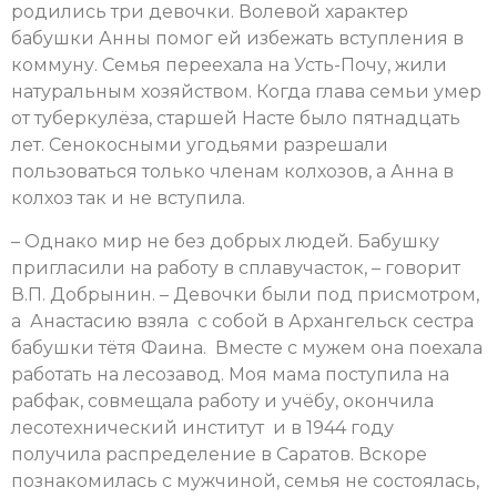
родились три девочки. Волевой характер
бабушки Анны помог ей избежать вступления в
коммуну. Семья переехала на Усть-Почу, жили
натуральным хозяйством. Когда глава семьи умер
от туберкулёза, старшей Насте было пятнадцать
лет. Сенокосными угодьями разрешали
пользоваться только членам колхозов, а Анна в
колхоз так и не вступила.
– Однако мир не без добрых людей. Бабушку
пригласили на работу в сплавучасток, – говорит
В.П. Добрынин. – Девочки были под присмотром,
а Анастасию взяла с собой в Архангельск сестра
бабушки тётя Фаина. Вместе с мужем она поехала
работать на лесозавод. Моя мама поступила на
рабфак, совмещала работу и учёбу, окончила
лесотехнический институт и в 1944 году
получила распределение в Саратов. Вскоре
познакомилась с мужчиной, семья не состоялась,