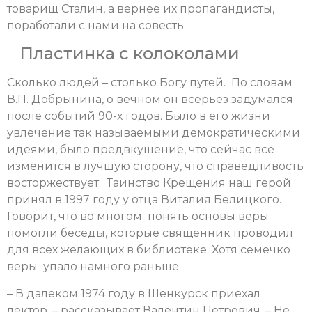
товарищ Сталин, а вернее их пропагандисты,
поработали с нами на совесть.
Пластинка с колоколами
Сколько людей – столько Богу путей. По словам
В.П. Добрынина, о вечном он всерьёз задумался
после событий 90-х годов. Было в его жизни
увлечение так называемыми демократическими
идеями, было предвкушение, что сейчас всё
изменится в лучшую сторону, что справедливость
восторжествует. Таинство Крещения наш герой
принял в 1997 году у отца Виталия Белицкого.
Говорит, что во многом понять основы веры
помогли беседы, которые священник проводил
для всех желающих в библиотеке. Хотя семечко
веры упало намного раньше.
– В далеком 1974 году в Шенкурск приехал
лектор, – рассказывает Валентин Петрович. – Не