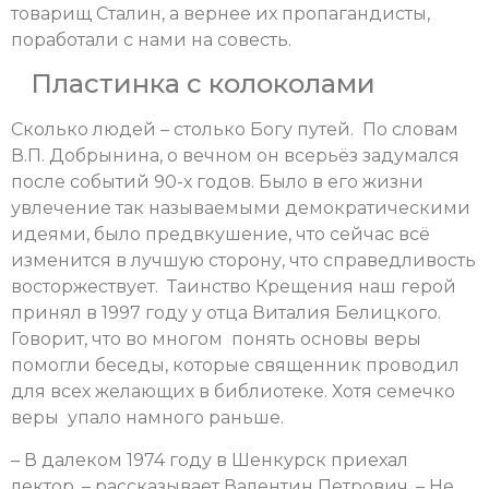
товарищ Сталин, а вернее их пропагандисты,
поработали с нами на совесть.
Пластинка с колоколами
Сколько людей – столько Богу путей. По словам
В.П. Добрынина, о вечном он всерьёз задумался
после событий 90-х годов. Было в его жизни
увлечение так называемыми демократическими
идеями, было предвкушение, что сейчас всё
изменится в лучшую сторону, что справедливость
восторжествует. Таинство Крещения наш герой
принял в 1997 году у отца Виталия Белицкого.
Говорит, что во многом понять основы веры
помогли беседы, которые священник проводил
для всех желающих в библиотеке. Хотя семечко
веры упало намного раньше.
– В далеком 1974 году в Шенкурск приехал
лектор, – рассказывает Валентин Петрович. – Не