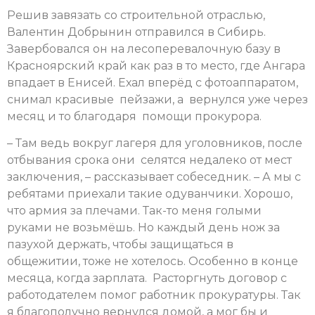
Решив завязать со строительной отраслью,
Валентин Добрынин отправился в Сибирь.
Завербовался он на лесоперевалочную базу в
Красноярский край как раз в то место, где Ангара
впадает в Енисей. Ехал вперёд с фотоаппаратом,
снимал красивые пейзажи, а вернулся уже через
месяц и то благодаря помощи прокурора.
– Там ведь вокруг лагеря для уголовников, после
отбывания срока они селятся недалеко от мест
заключения, – рассказывает собеседник. – А мы с
ребятами приехали такие одуванчики. Хорошо,
что армия за плечами. Так-то меня голыми
руками не возьмёшь. Но каждый день нож за
пазухой держать, чтобы защищаться в
общежитии, тоже не хотелось. Особенно в конце
месяца, когда зарплата. Расторгнуть договор с
работодателем помог работник прокуратуры. Так
я благополучно вернулся домой, а мог бы и