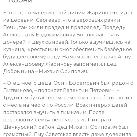
Его род по материнской линии Жариновых идёт
из деревни Сергеево, что в верховьях речки
Почи, там жили прадед и прапрадед. Прадеду
Александру Евдокимовичу Бог послал пять
дочерей и двух сыновей. Только выучившись на
кузнеца, крестьянин смог обеспечить безбедное
будущее своему роду. На ярмарке его дочь Анну
Александровну Жаринову заприметил дед
Добрынина – Михаил Осипович.
– Отец моего деда Осип Ефремович был родом с
Литвиново, – поясняет Валентин Петрович. –
Трудился бухгалтером, семью из-за работы возил
с места на место по России. Всех пятерых детей
постарался выучить в гимназии. После
революции семья вернулась из Питера в
Шенкурский район. Дед Михаил Осипович был
грамотный. Ему Советская власть даже доверила