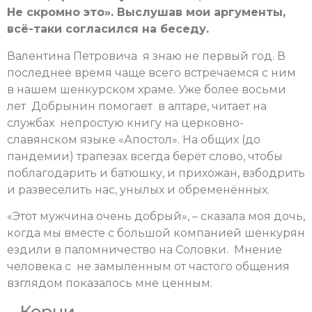
Не скромно это». Выслушав мои аргументы,
всё-таки согласился на беседу.
Валентина Петровича я знаю не первый год. В
последнее время чаще всего встречаемся с ним
в нашем шенкурском храме. Уже более восьми
лет Добрынин помогает в алтаре, читает на
службах непростую книгу на церковно-
славянском языке «Апостол». На общих (до
пандемии) трапезах всегда берёт слово, чтобы
поблагодарить и батюшку, и прихожан, взбодрить
и развеселить нас, унылых и обременённых.
«Этот мужчина очень добрый», – сказала моя дочь,
когда мы вместе с большой компанией шенкурян
ездили в паломничество на Соловки. Мнение
человека с не замыленным от частого общения
взглядом показалось мне ценным.
Корни