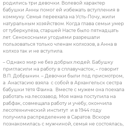
родились три девочки. Волевой характер
бабушки Анны помог ей избежать вступления в
коммуну. Семья переехала на Усть-Почу, жили
натуральным хозяйством. Когда глава семьи умер
от туберкулёза, старшей Насте было пятнадцать
лет. Сенокосными угодьями разрешали
пользоваться только членам колхозов, а Анна в
колхоз так и не вступила.
– Однако мир не без добрых людей. Бабушку
пригласили на работу в сплавучасток, – говорит
В.П. Добрынин. – Девочки были под присмотром,
а Анастасию взяла с собой в Архангельск сестра
бабушки тётя Фаина. Вместе с мужем она поехала
работать на лесозавод. Моя мама поступила на
рабфак, совмещала работу и учёбу, окончила
лесотехнический институт и в 1944 году
получила распределение в Саратов. Вскоре
познакомилась с мужчиной, семья не состоялась,