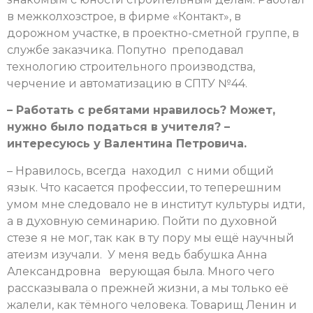
в межколхозстрое, в фирме «Контакт», в
дорожном участке, в проектно-сметной группе, в
службе заказчика. Попутно преподавал
технологию строительного производства,
черчение и автоматизацию в СПТУ №44.
– Работать с ребятами нравилось? Может,
нужно было податься в учителя? –
интересуюсь у Валентина Петровича.
– Нравилось, всегда находил с ними общий
язык. Что касается профессии, то теперешним
умом мне следовало не в институт культуры идти,
а в духовную семинарию. Пойти по духовной
стезе я не мог, так как в ту пору мы ещё научный
атеизм изучали. У меня ведь бабушка Анна
Александровна верующая была. Много чего
рассказывала о прежней жизни, а мы только её
жалели, как тёмного человека. Товарищ Ленин и