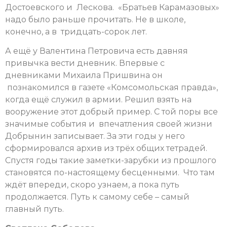
Достоевского и Лескова. «Братьев Карамазовых»
надо было раньше прочитать. Не в школе,
конечно, а в тридцать-сорок лет.
А ещё у Валентина Петровича есть давняя
привычка вести дневник. Впервые с
дневниками Михаила Пришвина он
познакомился в газете «Комсомольская правда»,
когда ещё служил в армии. Решил взять на
вооружение этот добрый пример. С той поры все
значимые события и впечатления своей жизни
Добрынин записывает. За эти годы у него
сформировался архив из трёх общих тетрадей.
Спустя годы такие заметки-зарубки из прошлого
становятся по-настоящему бесценными. Что там
ждёт впереди, скоро узнаем, а пока путь
продолжается. Путь к самому себе – самый
главный путь.