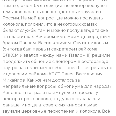
помню, о чём была лекция, но лектор коснулся
темы колокольных звонов, которые звучали в
России. На мой вопрос, где можно послушать
колокола, пояснил, что в некоторых храмах
бывают службы, там и можно послушать, а также
на пластинках. Вечером мы с моим двоюродным
братом Павлом Васильевичем Овчинниковым
(он тогда был первым секретарём райкома
ВЛКСМ и звался между нами Павлом II) решили
продолжить общение с лектором в ресторане, а
наутро нас вызывает к себе Павел I – секретарь по
идеологии райкома КПСС Павел Васильевич
Михайлов. Как же нам досталось за
неправильные вопросы об «опиуме для народа»!
Конечно, в тот раз я на импульсе спросил у
лектора про колокола, но душа отзывалась и
раньше. Иногда в советских кинофильмах
звучали церковные песнопения и колокола. Всё