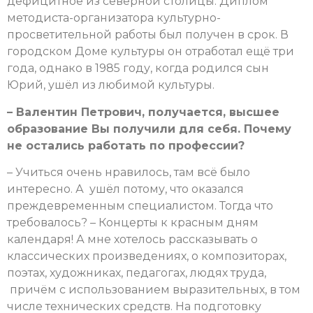
дефицитное из северной столицы. Диплом
методиста-организатора культурно-
просветительной работы был получен в срок. В
городском Доме культуры он отработал ещё три
года, однако в 1985 году, когда родился сын
Юрий, ушёл из любимой культуры.
– Валентин Петрович, получается, высшее
образование Вы получили для себя. Почему
не остались работать по профессии?
– Учиться очень нравилось, там всё было
интересно. А ушёл потому, что оказался
преждевременным специалистом. Тогда что
требовалось? – Концерты к красным дням
календаря! А мне хотелось рассказывать о
классических произведениях, о композиторах,
поэтах, художниках, педагогах, людях труда,
причём с использованием выразительных, в том
числе технических средств. На подготовку