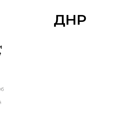
ДНР
и
е
Об
й