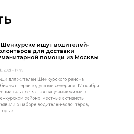
ть
 Шенкурске ищут водителей-
олонтёров для доставки
уманитарной помощи из Москвы
.11.2021
17:35
щи для жителей Шенкурского района
бирают неравнодушные северяне. 17 ноября
социальных сетях, посвященных жизни в
нкурском районе, местные активисты
ъявили о наборе водителей-волонтёров,
оторые