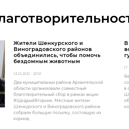
лаготворительнос
Жители Шенкурского и
В
Виноградовского районов
в
объединились, чтобы помочь
г
бездомным животным
17
14.12.2021
20:10
Ве
Два муниципальных района Архангельской
со
области организовали совместный
в 
благотворительный сбор в рамках акции
Ше
#ЩедрыйВторник. Местные жители
об
Шенкурского и Виноградовского района
к
собрали большую посылку, состоящую из
кормов,