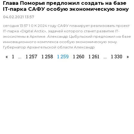
Глава Поморья предложил создать на базе
IT-парка САФУ особую экономическую зону
04.02.2021
13:57
сегодня 13:57 1 0 К 2024 году САФУ планирует реализовать проект
IT-парка «Digital Arctic», задачей которого станет развитие IТ-
экосистемы в Арктике. Александр Цыбульский предложил на базе
инновационного комплекса особую экономическую зону.
Губернатор Архангельской области Александр
«
1
…
1 257
1 258
1 259
1 260
1 261
…
1 330
»