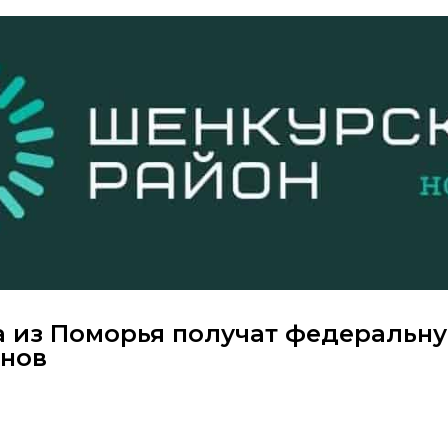
 из Поморья получат федеральн
онов