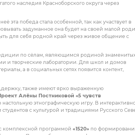
гатого наследия Красноборского округа через
неё эта победа стала особенной, так как участвует в
изовывать задуманное она будет на своей малой роди
ть для себя родной край через живое общение с
педиции по сёлам, являющимся родиной знамениты
ми и творческие лаборатории. Для школ и домов
ериалы, а в социальных сетях появится контент,
держку, также имеют ярко выраженную
Проект Алёны Постниковой «5 чувств
 настольную этнографическую игру. В интерактивн
 студентов с культурой и традициями Русского Сев
 с комплексной программой
«1520»
по формирован