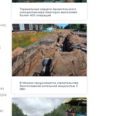
Торакальные хирурги Архангельского
онкодиспансера ежегодно выполняют
более 400 операций
не,
х
В Мезени продолжается строительство
биотопливной котельной мощностью 3
ом
МВт
ера
ию