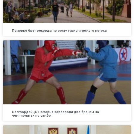
Поморье бьет рекорды по росту туристического потока
Росгвардейцы Поморья завоевали две бронзы на
чемпионатах по самбо