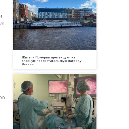
м
ва
Жители Поморья претендуют на
главную просветительскую награду
России
ов
е