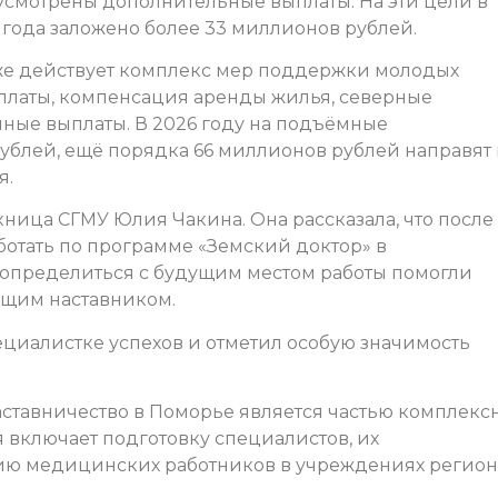
усмотрены дополнительные выплаты. На эти цели в
года заложено более 33 миллионов рублей.
акже действует комплекс мер поддержки молодых
платы, компенсация аренды жилья, северные
ные выплаты. В 2026 году на подъёмные
ублей, ещё порядка 66 миллионов рублей направят 
я.
ница СГМУ Юлия Чакина. Она рассказала, что после
ботать по программе «Земский доктор» в
, определиться с будущим местом работы помогли
ущим наставником.
циалистке успехов и отметил особую значимость
аставничество в Поморье является частью комплекс
 включает подготовку специалистов, их
ию медицинских работников в учреждениях регион