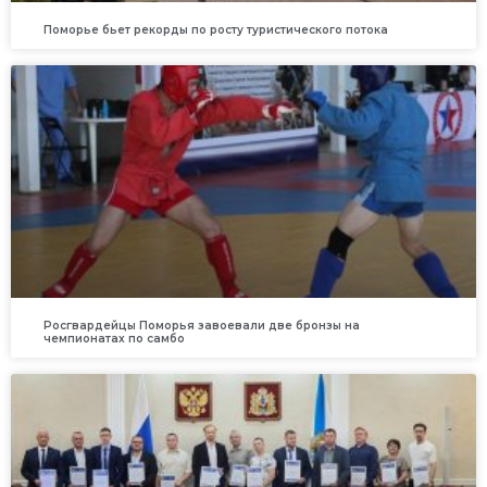
Поморье бьет рекорды по росту туристического потока
Росгвардейцы Поморья завоевали две бронзы на
чемпионатах по самбо