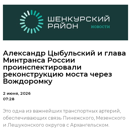
Александр Цыбульский и глава
Минтранса России
проинспектировали
реконструкцию моста через
Вождоромку
2 июня, 2026
07:28
Это одна из важнейших транспортных артерий,
обеспечивающих связь Пинежского, Мезенского
и Лешуконского округов с Архангельском.