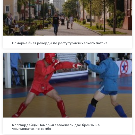
Поморье бьет рекорды по росту туристического потока
Росгвардейцы Поморья завоевали две бронзы на
чемпионатах по самбо