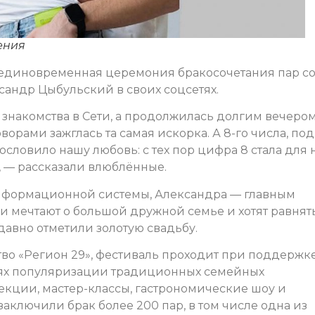
ения
 единовременная церемония бракосочетания пар с
сандр Цыбульский в своих соцсетях.
 знакомства в Сети, а продолжилась долгим вечером
ворами зажглась та самая искорка. А 8-го числа, под
ословило нашу любовь: с тех пор цифра 8 стала для 
 — рассказали влюблённые.
нформационной системы, Александра — главным
и мечтают о большой дружной семье и хотят равнят
давно отметили золотую свадьбу.
о «Регион 29», фестиваль проходит при поддержк
лях популяризации традиционных семейных
лекции, мастер-классы, гастрономические шоу и
 заключили брак более 200 пар, в том числе одна из