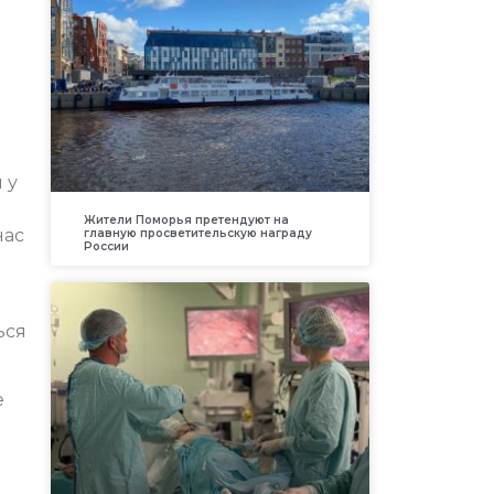
о
 у
Жители Поморья претендуют на
нас
главную просветительскую награду
России
ься
е