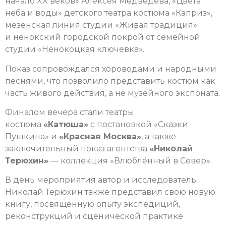
начало XX веков» Алексея Медведева, «Цвета
неба и воды» детского театра костюма «Каприз»,
мезенская линия студии «Живая традиция»
и нёнокский городской покрой от семейной
студии «Ненокоцкая ключевка».
Показ сопровождался хороводами и народными
песнями, что позволило представить костюм как
часть живого действия, а не музейного экспоната.
Финалом вечера стали театры
костюма
«Катюша»
с постановкой «Сказки
Пушкина» и
«Красная Москва»
, а также
заключительный показ агентства
«Николай
Терюхин»
— коллекция «Влюблённый в Север».
В день мероприятия автор и исследователь
Николай Терюхин также представил свою новую
книгу, посвящённую опыту экспедиций,
реконструкций и сценической практике