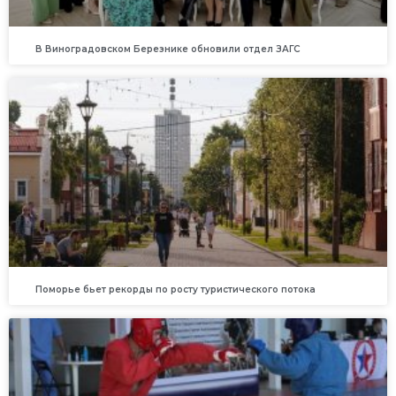
В Виноградовском Березнике обновили отдел ЗАГС
Поморье бьет рекорды по росту туристического потока