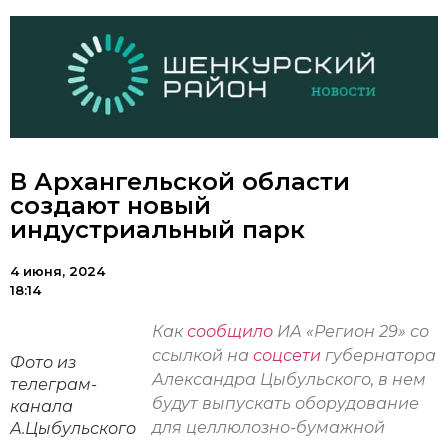
В Архангельской области
создают новый
индустриальный парк
4 июня, 2024
18:14
Как
сообщило
ИА «Регион 29» со
ссылкой на
соцсети
губернатора
Фото из
Александра Цыбульского, в нем
телеграм-
будут выпускать оборудование
канала
для целлюлозно-бумажной
А.Цыбульского