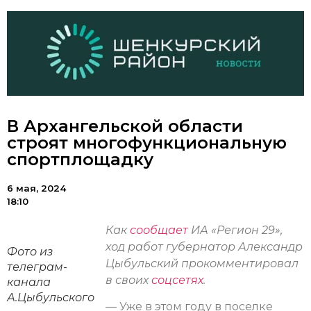
В Архангельской области
строят многофункциональную
спортплощадку
6 мая, 2024
18:10
Как
сообщает
ИА «Регион 29»,
ход работ губернатор Александр
Фото из
Цыбульский прокомментировал
телеграм-
в своих
соцсетях
.
канала
А.Цыбульского
— Уже в этом году в поселке