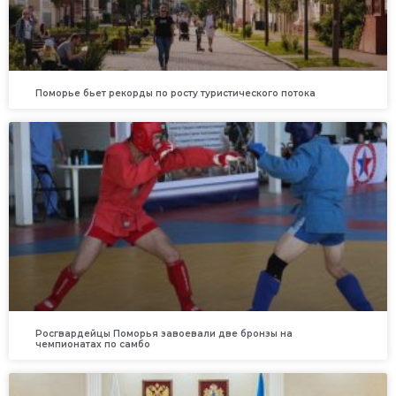
Поморье бьет рекорды по росту туристического потока
Росгвардейцы Поморья завоевали две бронзы на
чемпионатах по самбо