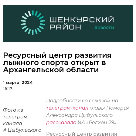
Ресурсный центр развития
лыжного спорта открыт в
Архангельской области
1 марта, 2024
16:17
Подробности со ссылкой на
телеграм-канал
главы Поморья
Фото из
Александра Цыбульского
телеграм-
рассказало
ИА «Регион 29».
канала
А.Цыбульского
Ресурсный центр развития