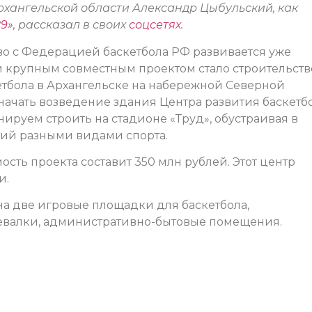
рхангельской области Александр Цыбульский, как
29»
, рассказал в своих
соцсетях
.
о с Федерацией баскетбола РФ развивается уже
м крупным совместным проектом стало строительств
етбола в Архангельске на набережной Северной
ачать возведение здания Центра развития баскетбо
ируем строить на стадионе «Труд», обустраивая в
тий разными видами спорта.
сть проекта составит 350 млн рублей. Этот центр
и.
на две игровые площадки для баскетбола,
девалки, административно-бытовые помещения.