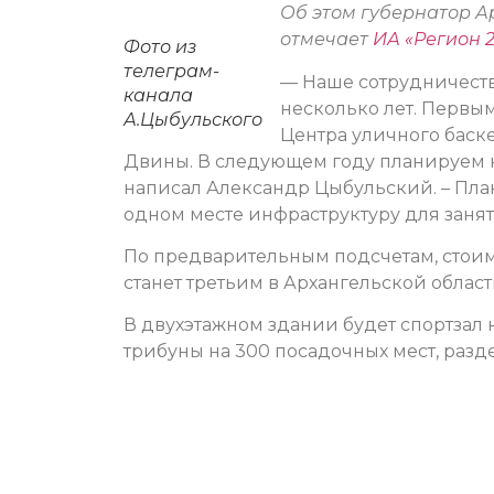
Об этом губернатор А
отмечает
ИА «Регион 
Фото из
телеграм-
— Наше сотрудничеств
канала
несколько лет. Первы
А.Цыбульского
Центра уличного баск
Двины. В следующем году планируем н
написал Александр Цыбульский. – План
одном месте инфраструктуру для заня
По предварительным подсчетам, стоимо
станет третьим в Архангельской област
В двухэтажном здании будет спортзал 
трибуны на 300 посадочных мест, раз