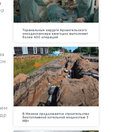
а
на
Торакальные хирурги Архангельского
онкодиспансера ежегодно выполняют
более 400 операций
за
ном
аем
В Мезени продолжается строительство
ндр
биотопливной котельной мощностью 3
МВт