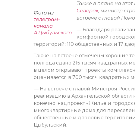
Также в плане на этот 
Севера»
, министр ст
Фото из
встрече с главой Пом
телеграм-
канала
— Благодаря реализа
А.Цыбульского
комфортной городской
территорий: 110 общественных и 17 дв
Также на встрече отмечены хорошие те
полгода сдано 215 тысяч квадратных 
в целом открывают проекты комплексн
оценивается в 700 тысяч квадратных м
— На встрече с главой Минстроя Рос
реализацию в Архангельской области 
конечно, нацпроект «Жилье и городска
многоквартирные дома для переселен
общественные и дворовые территории
Цыбульский.