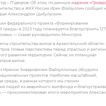
год – 17 дворов. Об этом, по данным
издания «Правд
роительства и ЖКХ России Ирек Файзуллин сообщил 
орья Александром Цыбульским.
ции федерального проекта «Формирование
 среды» в 2023 году планируется благоустроить 127
оровых, — сказал руководитель Минстроя.
мпы строительства жилья в Архангельской области: 
метров. Новые перспективы перед отраслью и регио
ого развития территории. Сейчас их потенциал
етров жилья.
сии Иреком Энваровичем Файзуллиным обсудили
национальных проектов. Наиболее масштабный,
я среда», в рамках которого мы строим
ия людей из аварийного жилфонда и благоустраив
, — прокомментировал итоги мероприятия Алекса