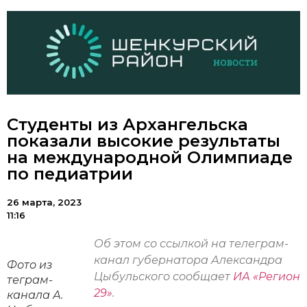
Студенты из Архангельска
показали высокие результаты
на международной Олимпиаде
по педиатрии
26 марта, 2023
11:16
Об этом со ссылкой на телеграм-
канал губернатора Александра
Фото из
Цыбульского сообщает
ИА «Регион
теграм-
29»
.
канала А.