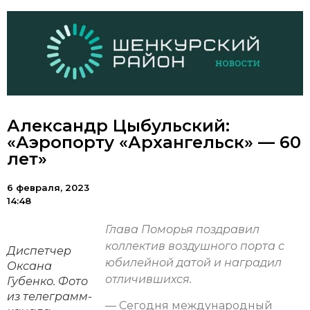
Александр Цыбульский:
«Аэропорту «Архангельск» — 60
лет»
6 февраля, 2023
14:48
Глава Поморья поздравил
коллектив воздушного порта с
Диспетчер
юбилейной датой и наградил
Оксана
отличившихся.
Губенко. Фото
из телеграмм-
— Сегодня международный