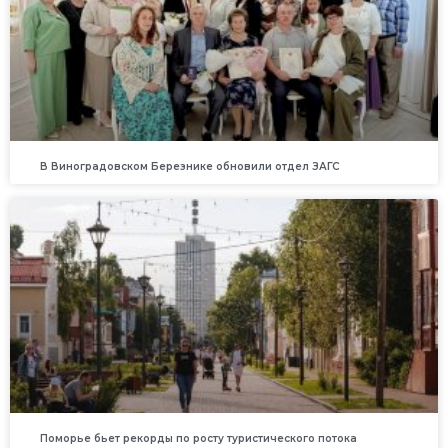
В Виноградовском Березнике обновили отдел ЗАГС
Поморье бьет рекорды по росту туристического потока