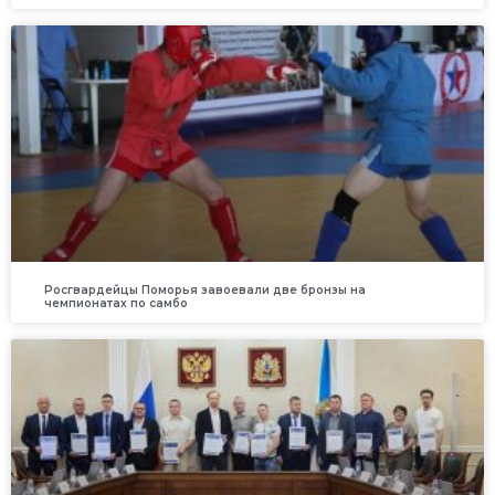
Росгвардейцы Поморья завоевали две бронзы на
чемпионатах по самбо