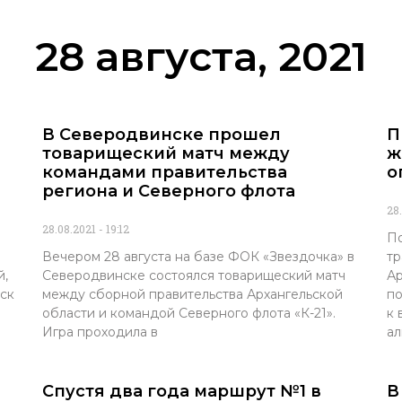
28 августа, 2021
В Северодвинске прошел
П
товарищеский матч между
ж
командами правительства
о
региона и Северного флота
28
28.08.2021
19:12
По
Вечером 28 августа на базе ФОК «Звездочка» в
тр
й,
Северодвинске состоялся товарищеский матч
Ар
ск
между сборной правительства Архангельской
по
области и командой Северного флота «К-21».
к 
Игра проходила в
ал
Спустя два года маршрут №1 в
В