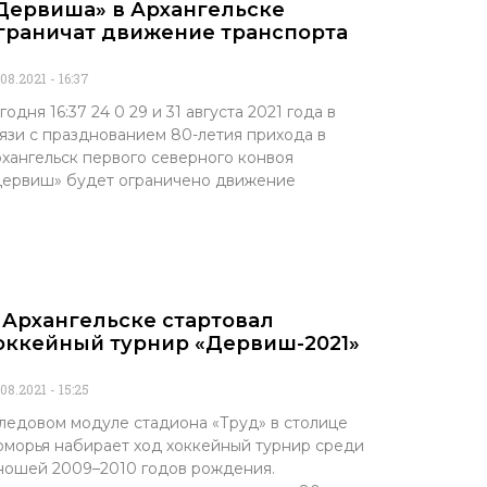
Дервиша» в Архангельске
граничат движение транспорта
.08.2021
16:37
годня 16:37 24 0 29 и 31 августа 2021 года в
язи с празднованием 80-летия прихода в
хангельск первого северного конвоя
ервиш» будет ограничено движение
 Архангельске стартовал
оккейный турнир «Дервиш-2021»
.08.2021
15:25
ледовом модуле стадиона «Труд» в столице
морья набирает ход хоккейный турнир среди
ошей 2009–2010 годов рождения.