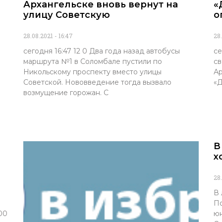
Архангельске вновь вернут на
«
улицу Советскую
о
28.08.2021
16:47
28
сегодня 16:47 12 0 Два года назад автобусы
се
маршрута №1 в Соломбале пустили по
св
Никольскому проспекту вместо улицы
Ар
Советской. Нововведение тогда вызвало
«Д
возмущение горожан. С
В
х
28
В 
По
00
юн