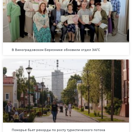
В Виноградовском Березнике обновили отдел ЗАГС
Поморье бьет рекорды по росту туристического потока