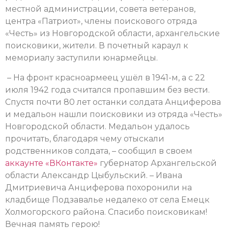
местной администрации, совета ветеранов,
центра «Патриот», члены поискового отряда
«Честь» из Новгородской области, архангельские
поисковики, жители. В почетный караул к
мемориалу заступили юнармейцы.
– На фронт красноармеец ушёл в 1941-м, а с 22
июля 1942 года считался пропавшим без вести.
Спустя почти 80 лет останки солдата Анциферова
и медальон нашли поисковики из отряда «Честь»
Новгородской области. Медальон удалось
прочитать, благодаря чему отыскали
родственников солдата, – сообщил в своем
аккаунте «ВКонтакте»
губернатор Архангельской
области Александр Цыбульский. – Ивана
Дмитриевича Анциферова похоронили на
кладбище Подзавалье недалеко от села Емецк
Холмогорского района. Спасибо поисковикам!
Вечная память герою!