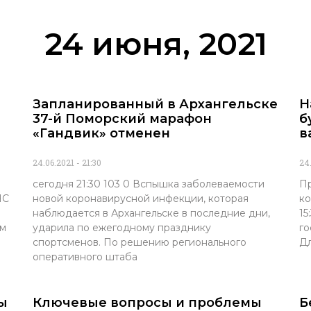
24 июня, 2021
Запланированный в Архангельске
Н
37-й Поморский марафон
б
«Гандвик» отменен
в
24.06.2021
21:30
24
сегодня 21:30 103 0 Вспышка заболеваемости
Пр
ЧС
новой коронавирусной инфекции, которая
ко
наблюдается в Архангельске в последние дни,
15
ым
ударила по ежегодному празднику
го
спортсменов. По решению регионального
Дл
оперативного штаба
ы
Ключевые вопросы и проблемы
Б