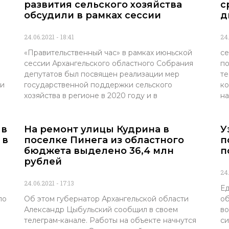
развития сельского хозяйства
с
обсудили в рамках сессии
д
24.06.2021
18:41
24
«Правительственный час» в рамках июньской
се
сессии Архангельского областного Собрания
по
депутатов был посвящен реализации мер
те
 и
государственной поддержки сельского
ко
хозяйства в регионе в 2020 году и в
на
 в
На ремонт улицы Кудрина в
У
 в
поселке Пинега из областного
п
бюджета выделено 36,4 млн
п
рублей
24
24.06.2021
17:13
Ед
по
Об этом губернатор Архангельской области
об
Александр Цыбульский сообщил в своем
во
телеграм-канале. Работы на объекте начнутся
си