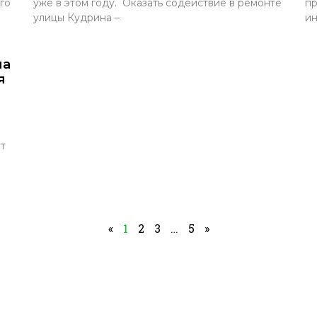
го
уже в этом году. Оказать содействие в ремонте
пр
улицы Кудрина –
ин
ла
я
ет
«
1
2
3
…
5
»