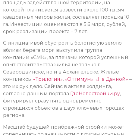
площадь задействванной территории, на
которой планируется возвести около 100 тысяч
квадратных метров жилья, составляет порядка 10
га. Инвестиции оцениваются в 5,6 млрд рублей,
срок реализации проекта – 7 лет.
С инициативой обустроить болотистую землю
вблизи берега моря выступила группа
компаний «СМК», за плечами которой успешный
опыт строительства жилья не только в
Северодвинске, но и в Архангельске. Жилые
комплексы
«Трилогия»
,
«Оптимум»
,
«На Дачной»
–
это их рук дело. Сейчас в активе холдинга,
согласно данным портала
ГдеНовостройки.ру
,
фигурирует сразу пять одновременно
строящихся объектов в двух ключевых городах
региона.
Масштаб будущей прибрежной стройки может
соперничать по значимости с другим крупным