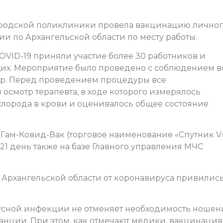
ородской поликлиники провела вакцинацию лично
ии по Архангельской области по месту работы.
VID-19 приняли участие более 30 работников и
их. Мероприятие было проведено с соблюдением в
р. Перед проведением процедуры все
смотр терапевта, в ходе которого измерялось
слорода в крови и оценивалось общее состояние
ам-Ковид-Вак (торговое наименование «Спутник V»
1 день также на базе Главного управления МЧС
 Архангельской области от коронавируса привилис
усной инфекции не отменяет необходимость ношен
нции. При этом, как отмечают медики, вакцинация