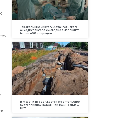
го
Торакальные хирурги Архангельского
онкодиспансера ежегодно выполняют
более 400 операций
сех
).
ь
В Мезени продолжается строительство
биотопливной котельной мощностью 3
МВт
ия