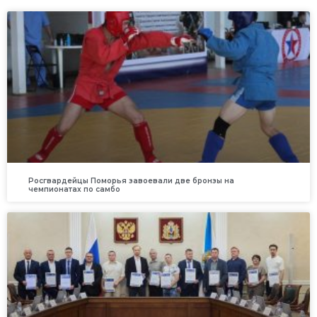
Росгвардейцы Поморья завоевали две бронзы на
чемпионатах по самбо