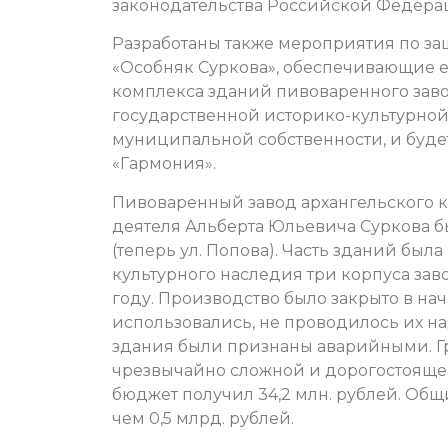
законодательства Российской Федера
Разработаны также мероприятия по за
«Особняк Суркова», обеспечивающие е
комплекса зданий пивоваренного зав
государственной историко-культурной
муниципальной собственности, и буде
«Гармония».
Пивоваренный завод архангельского к
деятеля Альберта Юльевича Суркова бы
(теперь ул. Попова). Часть зданий была
культурного наследия три корпуса зав
году. Производство было закрыто в на
использовались, не проводилось их н
здания были признаны аварийными. Г
чрезвычайно сложной и дорогостоящей
бюджет получил 34,2 млн. рублей. Общ
чем 0,5 млрд. рублей.