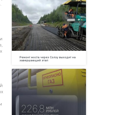
.
 и
,
х
Ремонт моста через Солзу выходит на
завершающий этап
ой
ых
м