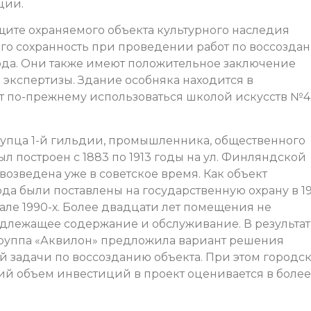
ции.
щите охраняемого объекта культурного наследия
го сохранность при проведении работ по воссозда
ода. Они также имеют положительное заключение
 экспертизы. Здание особняка находится в
т по-прежнему использоваться школой искусств №4
упца 1-й гильдии, промышленника, общественного
л построен с 1883 по 1913 годы на ул. Финляндской
 возведена уже в советское время. Как объект
ода были поставлены на государственную охрану в 1
чале 1990-х. Более двадцати лет помещения не
адлежащее содержание и обслуживание. В результат
руппа «Аквилон» предложила вариант решения
 задачи по воссозданию объекта. При этом городс
ий объем инвестиций в проект оценивается в более