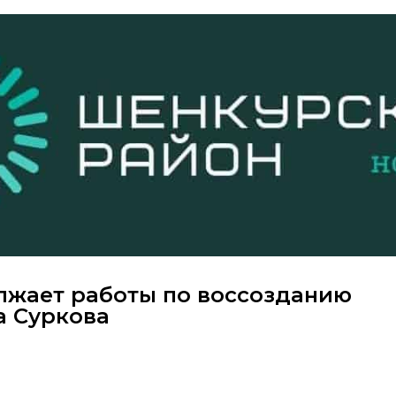
лжает работы по воссозданию
а Суркова