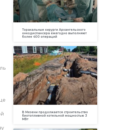
Торакальные хирурги Архангельского
онкодиспансера ежегодно выполняют
более 400 операций
оль
ице
В Мезени продолжается строительство
ой
биотопливной котельной мощностью 3
МВт
зу