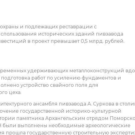
охраны и подлежащих реставрации с
спользования исторических зданий пивзавода
инвестиций в проект превышает 0,5 млрд. рублей.
 временных удерживающих металлоконструкций вд
я подготовка работ по усилению фундаментов и
олнено устройство свайного поля для
го цеха.
итектурного ансамбля пивзавода А. Суркова в стол
ючение государственной историко-культурной
ритории памятника Архангельским отрядом Поморск
Н были выполнены необходимые археологические
ия прошла государственную строительную эксперти