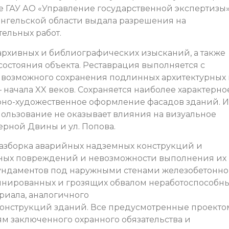
 ГАУ АО «Управление государственной экспертизы»
нгельской области выдала разрешения на
ельных работ.
архивных и библиографических изысканий, а также
остояния объекта. Реставрация выполняется с
возможного сохранения подлинных архитектурных
 начала XX веков. Сохраняется наиболее характерное
рно-художественное оформление фасадов зданий. И
ользование не оказывает влияния на визуальное
ерной Двины и ул. Попова.
разборка аварийных надземных конструкций и
ных повреждений и невозможности выполнения их
фундаментов под наружными стенами железобетонн
инированных и грозящих обвалом неработоспособн
риала, аналогичного
конструкций зданий. Все предусмотренные проекто
м заключенного охранного обязательства и