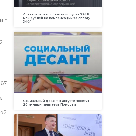
Архангельская область получит 226,8
млн рублей на компенсации за оплату
нию
ЖКУ
2
987
е
Социальный десант в августе посетит
20 муниципалитетов Поморья
кой