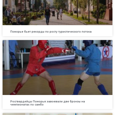
Поморье бьет рекорды по росту туристического потока
Росгвардейцы Поморья завоевали две бронзы на
чемпионатах по самбо