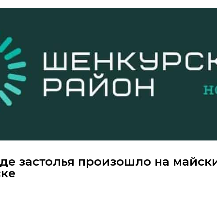
оде застолья произошло на майск
ске