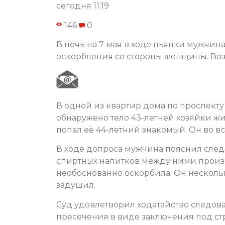
сегодня 11:19
146
0
В ночь на 7 мая в ходе пьянки мужчин
оскорбления со стороны женщины. Воз
В одной из квартир дома по проспект
обнаружено тело 43-летней хозяйки ж
попал её 44-летний знакомый. Он во вс
В ходе допроса мужчина пояснил след
спиртных напитков между ними произош
необоснованно оскорбила. Он нескольк
задушил.
Суд удовлетворил ходатайство следов
пресечения в виде заключения под ст