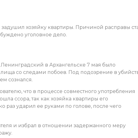
а задушил хозяйку квартиры. Причиной расправы ст
буждено уголовное дело.
у Ленинградский в Архангельске 7 мая было
илища со следами побоев. Под подозрение в убийст
ем сознался.
ователю, что в процессе совместного употребления
ла ссора, так как хозяйка квартиры его
о раз ударил ее руками по голове, после чего
ателя и избрал в отношении задержанного меру
ражу.