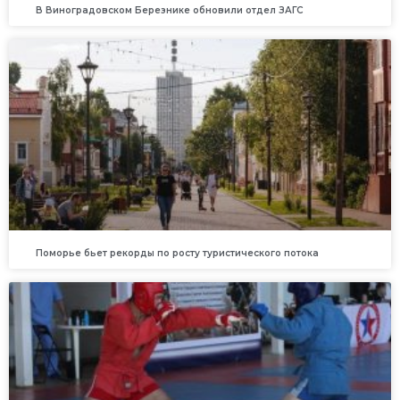
В Виноградовском Березнике обновили отдел ЗАГС
Поморье бьет рекорды по росту туристического потока