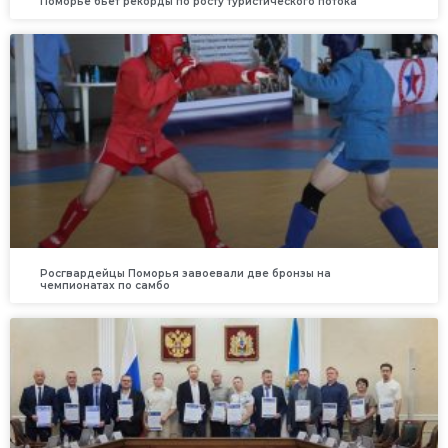
Поморье бьет рекорды по росту туристического потока
Росгвардейцы Поморья завоевали две бронзы на
чемпионатах по самбо