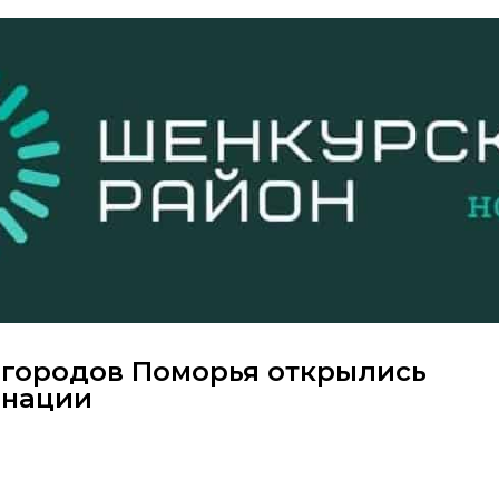
3 городов Поморья открылись
инации