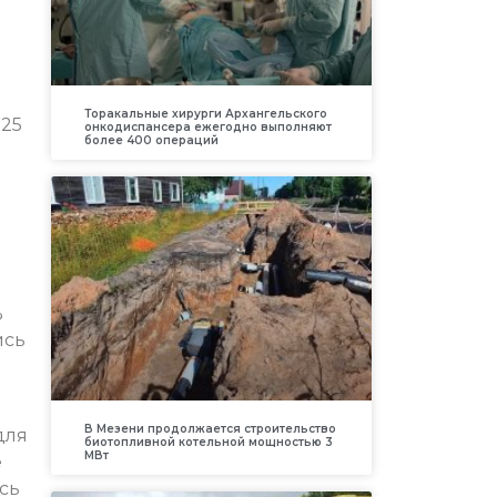
Торакальные хирурги Архангельского
 25
онкодиспансера ежегодно выполняют
более 400 операций
%
ись
В Мезени продолжается строительство
для
биотопливной котельной мощностью 3
МВт
е
сь