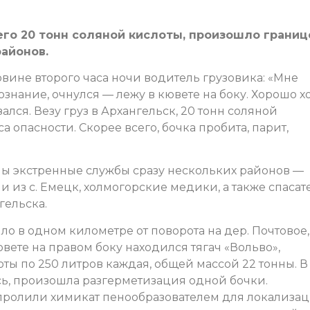
его 20 тонн соляной кислоты, произошло границ
айонов.
овине второго часа ночи водитель грузовика: «Мне
 сознание, очнулся — лежу в кювете на боку. Хорошо х
зался. Везу груз в Архангельск, 20 тонн соляной
а опасности. Скорее всего, бочка пробита, парит,
ы экстренные службы сразу нескольких районов —
 из с. Емецк, холмогорские медики, а также спасат
гельска.
о в одном километре от поворота на дер. Почтовое,
ювете на правом боку находился тягач «Вольво»,
ы по 250 литров каждая, общей массой 22 тонны. В
сь, произошла разгерметизация одной бочки.
 пролили химикат пенообразователем для локализа