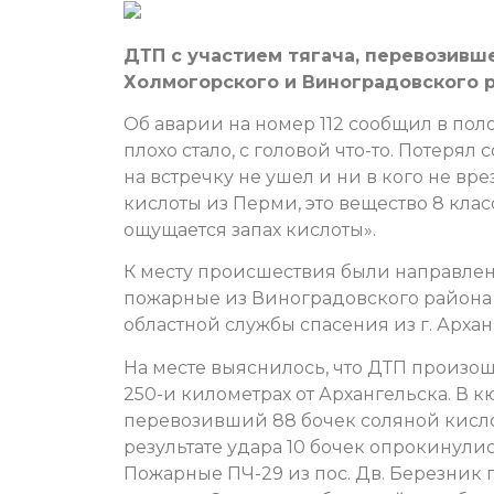
ДТП с участием тягача, перевозивш
Холмогорского и Виноградовского р
Об аварии на номер 112 сообщил в пол
плохо стало, с головой что-то. Потерял
на встречку не ушел и ни в кого не вре
кислоты из Перми, это вещество 8 класс
ощущается запах кислоты».
К месту происшествия были направлен
пожарные из Виноградовского района и
областной службы спасения из г. Архан
На месте выяснилось, что ДТП произошл
250-и километрах от Архангельска. В к
перевозивший 88 бочек соляной кислот
результате удара 10 бочек опрокинули
Пожарные ПЧ-29 из пос. Дв. Березник