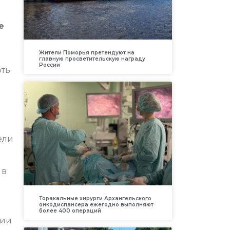
е
Жители Поморья претендуют на
главную просветительскую награду
России
оть
ели
 в
Торакальные хирурги Архангельского
онкодиспансера ежегодно выполняют
более 400 операций
ции