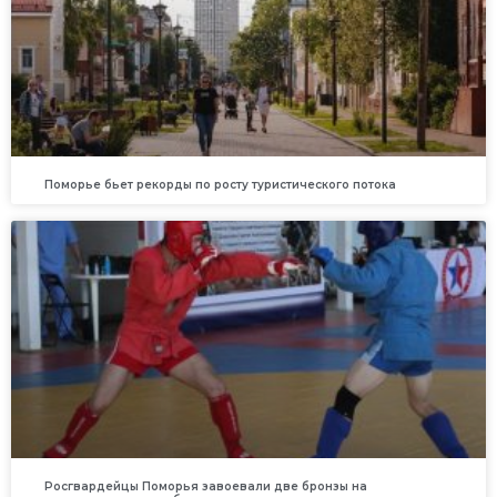
Поморье бьет рекорды по росту туристического потока
Росгвардейцы Поморья завоевали две бронзы на