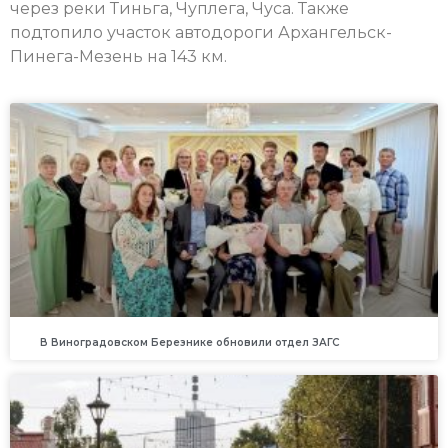
через реки Тиньга, Чуплега, Чуса. Также
подтопило участок автодороги Архангельск-
Пинега-Мезень на 143 км.
В Виноградовском Березнике обновили отдел ЗАГС