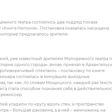
жного театра состоялись два подряд показа
«Книга Непокоя». Постановка оказалась насыщена
которые предлагалось зрителю.
ий, уже известный зрителям Молодежного театра 
тория одного города», вновь приехал в Архангельск
ротиворечивый спектакль – постановку по книге
емьера состоялась в минувшие выходные.
аз, так как, по словам Мощицкого, каждый раз текст
книга стала способом познания себя в действительно
 режиссер.
лей усадили по кругу вдоль стен, а пространство
тре – большая раковина, а в ней – жемчужина, на