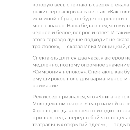
которую весь спектакль сверху стекал
режиссер раскрывать не стал. «Как толь
или иной образ, это будет перевертыш
многозначен. Наша беда в том, что м
черное и белое, вопрос и ответ. И таки
этого гораздо лучше подходит не сказ
трактовок», — сказал Илья Мощицкий, 
Спектакль длится два часа, у актеров 
медленно, поэтому огромное значение
«Симфония непокоя». Спектакль как бу
ему широкое поле для вариативности – 
внимание.
Режиссер признался, что «Книга непок
Молодежном театре. «Театр на мой взгля
Хорошо, когда человек приходит со зн
пришел, сел, а перед тобой что-то дела
театральных открытий здесь», — под