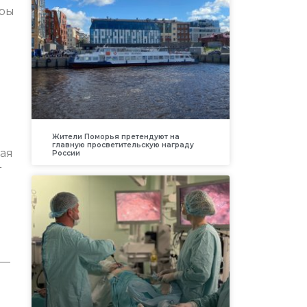
оры
Жители Поморья претендуют на
главную просветительскую награду
ная
России
т
 —