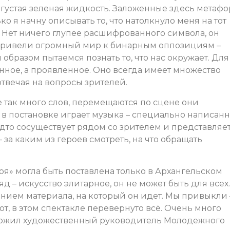
а густая зеленая жидкость. Заложенные здесь метаф
ко я начну описывать то, что натолкнуло меня на тот
. Нет ничего глупее расшифрованного символа, он
ы привели огромный мир к бинарным оппозициям –
м образом пытаемся познать то, что нас окружает. Для
анное, а проявленное. Оно всегда имеет множество
отвечая на вопросы зрителей.
не так много слов, перемещаются по сцене они
 в постановке играет музыка – специально написан
дто сосуществует рядом со зрителем и представляе
за каким из героев смотреть, на что обращать
оя» могла быть поставлена только в Архангельском
д – искусство элитарное, он не может быть для всех.
анием материала, на который он идет. Мы привыкли
ют, в этом спектакле перевернуто всё. Очень много
ытожил художественный руководитель Молодежного